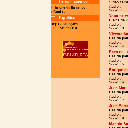
Perso Flamenco
Video flame
Audio : -
Histoire du flamenco
Site n° 301
Contact
Youtube.c
Top Sites
Pleins de v
Top Guitar Styles
Audio : -
Free-Scores TOP
Site n° 363
Vicente A
Pas de part
Audio : -
Site n° 364
Paco de L
Pas de part
Audio : -
Site n° 365
Enrique d
Pas de part
Audio : -
Site n° 366
Juan Mart
Pas de part
Audio : -
Site n° 367
Juan Serr
Pas de part
Audio : -
Site n° 368
Manolo Sa