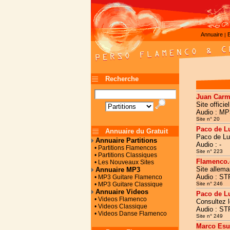
Annuaire
|
Recherche
Juan Car
Site offici
Audio : MP
Site n° 20
Paco de L
Annuaire du Gratuit
Paco de Lu
Annuaire Partitions
Audio : -
• Partitions Flamencos
Site n° 223
• Partitions Classiques
Flamenco.
• Les Nouveaux Sites
Site allema
Annuaire MP3
Audio : S
• MP3 Guitare Flamenco
• MP3 Guitare Classique
Site n° 246
Annuaire Videos
Paco de Lu
• Videos Flamenco
Consultez l
• Videos Classique
Audio : S
• Videos Danse Flamenco
Site n° 249
Marco Esu