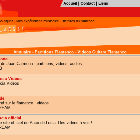
|
|
Accueil
Contact
Liens
Boutiques
Mes expériences musicales
Histoires du flamenco
|
|
Annuaire
Partitions Flamenco
Videos Guitare Flamenco
>
>
mona
el de Juan Carmona : partitions, videos, audios.
3
ucia Videos
cia Videos
de
nd sur le flamenco : videos
TREAM
cia official
e site officiel de Paco de Lucia. Des vidéos à voir !
TREAM